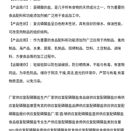
【产品简介】：是磷酸的盐，是几乎所有食物的天然成分之一，作为重要的
食品配料和功能添加剂被广泛用于食品加工中。
【产品性状】：复合磷酸盐呈白色粉末性状，具有良好的保水、保油性能，
可改变肉制品的组织结构。
【产品应用】：作为重要的食品配料和功能添加剂广泛应用于肉制品、禽肉
制品、海产品、水果、蔬菜、乳制品、焙烤制品、饮料、土豆制品、调味
料、方便食品等的加工过程中。
【运输储存】：轻装轻卸以防包装破损，防日晒雨淋，不能与有毒，有害物
同运。为非危险品。储存于阴凉,干燥,清洁,遮光的环境中，严禁与有毒,有害
物质混放，以免污染。
厂家供应复配磷酸盐生产厂家供应复配磷酸盐食品级供应复配磷酸盐价格供
应复配磷酸盐哪里有卖的供应复配磷酸盐品牌供应复配磷酸盐供应供应复配
磷酸盐报价供应复配磷酸盐厂/家/直/销供应复配磷酸盐直供供应复配磷酸盐
食品级复配磷酸盐专业生产供应复配磷酸盐食用供应复配磷酸盐类别含量
99%供应复配磷酸盐质供应复配磷酸盐批发供应复配磷酸盐食用供应复配磷