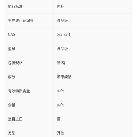
执行标准
国标
生产许可证编号
食品级
CAS
532-32-1
型号
食品级
包装规格
袋/桶
成分
苯甲酸钠
有效物质含量
99％
含量
99％
是否进口
否
类型
其他