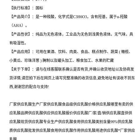
【执行标准】：国标
【产品简介】：是一种羧酸，化学式是C3H6O3，含有羟基，属于α-羟酸
（AHA）。
【产品性状】：纯品为无色液体，工业品为无色到浅黄色液体。无气味，具
有吸湿性。
【产品应用】：可用在果酒、饮料、肉类、食品、糕点制作、蔬菜 ( 橄榄、
小黄瓜、珍珠洋葱 ) 腌制以及罐头加工、粮食加工、水果的贮藏
【关于下单】：请与在线客服联系确认是否有货,并确认收货地址以及协商发
货详情,请您拍下后在网页上填写完整准确的收货信息,避免地址有误收不到东
西,谢谢您的配合与支持!
厂家供应乳酸生产厂家供应乳酸食品级供应乳酸价格供应乳酸哪里有卖的供
应乳酸品牌供应乳酸供应供应乳酸报价供应乳酸厂/家/直/销供应乳酸直供供
应乳酸现货供应乳酸专业生产供应乳酸食用供应乳酸类别含量99%供应乳酸
质供应乳酸批发供应乳酸食用供应乳酸作用供应乳酸用途供应乳酸*厂家供应
乳酸