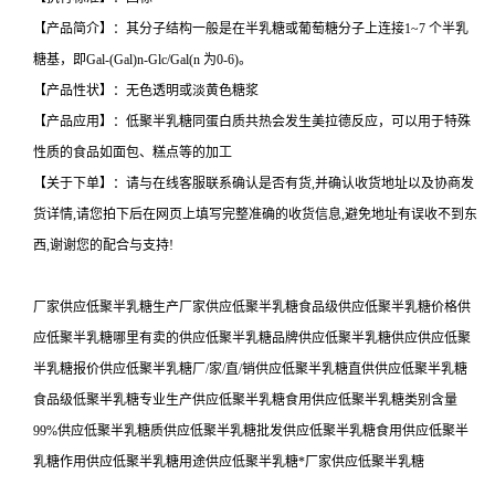
【产品简介】：其分子结构一般是在半乳糖或葡萄糖分子上连接1~7 个半乳
糖基，即Gal-(Gal)n-Glc/Gal(n 为0-6)。
【产品性状】：无色透明或淡黄色糖浆
【产品应用】：低聚半乳糖同蛋白质共热会发生美拉德反应，可以用于特殊
性质的食品如面包、糕点等的加工
【关于下单】：请与在线客服联系确认是否有货,并确认收货地址以及协商发
货详情,请您拍下后在网页上填写完整准确的收货信息,避免地址有误收不到东
西,谢谢您的配合与支持!
厂家供应低聚半乳糖生产厂家供应低聚半乳糖食品级供应低聚半乳糖价格供
应低聚半乳糖哪里有卖的供应低聚半乳糖品牌供应低聚半乳糖供应供应低聚
半乳糖报价供应低聚半乳糖厂/家/直/销供应低聚半乳糖直供供应低聚半乳糖
食品级低聚半乳糖专业生产供应低聚半乳糖食用供应低聚半乳糖类别含量
99%供应低聚半乳糖质供应低聚半乳糖批发供应低聚半乳糖食用供应低聚半
乳糖作用供应低聚半乳糖用途供应低聚半乳糖*厂家供应低聚半乳糖