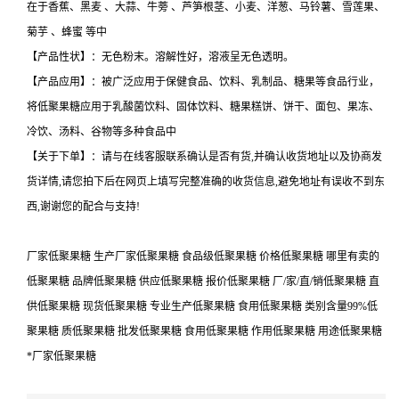
在于香蕉、黑麦 、大蒜、牛蒡 、芦笋根茎、小麦、洋葱、马铃薯、雪莲果、
菊芋 、蜂蜜 等中
【产品性状】：无色粉末。溶解性好，溶液呈无色透明。
【产品应用】：被广泛应用于保健食品、饮料、乳制品、糖果等食品行业，
将低聚果糖应用于乳酸菌饮料、固体饮料、糖果糕饼、饼干、面包、果冻、
冷饮、汤料、谷物等多种食品中
【关于下单】：请与在线客服联系确认是否有货,并确认收货地址以及协商发
货详情,请您拍下后在网页上填写完整准确的收货信息,避免地址有误收不到东
西,谢谢您的配合与支持!
厂家低聚果糖 生产厂家低聚果糖 食品级低聚果糖 价格低聚果糖 哪里有卖的
低聚果糖 品牌低聚果糖 供应低聚果糖 报价低聚果糖 厂/家/直/销低聚果糖 直
供低聚果糖 现货低聚果糖 专业生产低聚果糖 食用低聚果糖 类别含量99%低
聚果糖 质低聚果糖 批发低聚果糖 食用低聚果糖 作用低聚果糖 用途低聚果糖
*厂家低聚果糖