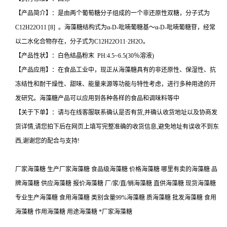
【产品简介】：是由两个葡萄糖分子组成的一个非还原性双糖，分子式为
C12H22O11 [8] 。海藻糖结构式为α-D-吡喃葡糖基～α-D-吡喃葡糖苷，经常
以二水化合物存在，分子式为C12H22O11·2H2O。
【产品性状】：白色结晶粉末 PH:4.5~6.5(30％溶液)
【产品应用】：在食品工业中，现正从海藻糖具有的非还原性、保湿性、抗
冻结性和耐干燥性、甜味、能量来源等功能与特性考虑，进行多种用途的开
发研究。海藻糖产品可以应用到各种各样的食品和调味料等中
【关于下单】：请与在线客服联系确认是否有货,并确认收货地址以及协商发
货详情,请您拍下后在网页上填写完整准确的收货信息,避免地址有误收不到东
西,谢谢您的配合与支持!
厂家海藻糖 生产厂家海藻糖 食品级海藻糖 价格海藻糖 哪里有卖的海藻糖 品
牌海藻糖 供应海藻糖 报价海藻糖 厂/家/直/销海藻糖 直供海藻糖 现货海藻糖
专业生产海藻糖 食用海藻糖 类别含量99%海藻糖 质海藻糖 批发海藻糖 食用
海藻糖 作用海藻糖 用途海藻糖 *厂家海藻糖