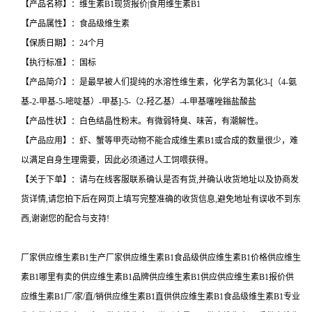
【产品名称】：维生素B1现货报价|食用维生素B1
【产品属性】：食品级维生素
【保质日期】：24个月
【执行标准】：国标
【产品简介】：是最早被人们提纯的水溶性维生素，化学名为氯化3-[（4-氨
基-2-甲基-5-嘧啶基）-甲基]-5-（2-羟乙基）-4-甲基噻唑鎓盐酸盐
【产品性状】：白色结晶性粉末。有微弱特臭、味苦，有潮解性。
【产品应用】：虾、蟹等甲壳动物不能合成维生素B1或合成的数量很少，难
以满足自身生理需要，因此必须通过人工饲喂获得。
【关于下单】：请与在线客服联系确认是否有货,并确认收货地址以及协商发
货详情,请您拍下后在网页上填写完整准确的收货信息,避免地址有误收不到东
西,谢谢您的配合与支持!
厂家供应维生素B1生产厂家供应维生素B1食品级供应维生素B1价格供应维生
素B1哪里有卖的供应维生素B1品牌供应维生素B1供应供应维生素B1报价供
应维生素B1厂/家/直/销供应维生素B1直供供应维生素B1食品级维生素B1专业