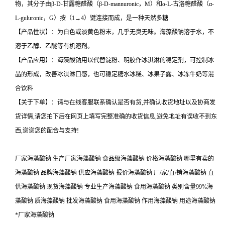
物，其分子由β-D-甘露糖醛酸（β-D-mannuronic，M）和α-L-古洛糖醛酸（α-
L-guluronic，G）按（1→4）键连接而成，是一种天然多糖
【产品性状】：为白色或淡黄色粉末，几乎无臭无味。海藻酸钠溶于水，不
溶于乙醇、乙醚等有机溶剂。
【产品应用】：海藻酸钠用以代替淀粉、明胶作冰淇淋的稳定剂，可控制冰
晶的形成，改善冰淇淋口感，也可稳定糖水冰糕、冰果子露、冰冻牛奶等混
合饮料
【关于下单】：请与在线客服联系确认是否有货,并确认收货地址以及协商发
货详情,请您拍下后在网页上填写完整准确的收货信息,避免地址有误收不到东
西,谢谢您的配合与支持!
厂家海藻酸钠 生产厂家海藻酸钠 食品级海藻酸钠 价格海藻酸钠 哪里有卖的
海藻酸钠 品牌海藻酸钠 供应海藻酸钠 报价海藻酸钠 厂/家/直/销海藻酸钠 直
供海藻酸钠 现货海藻酸钠 专业生产海藻酸钠 食用海藻酸钠 类别含量99%海
藻酸钠 质海藻酸钠 批发海藻酸钠 食用海藻酸钠 作用海藻酸钠 用途海藻酸钠
*厂家海藻酸钠