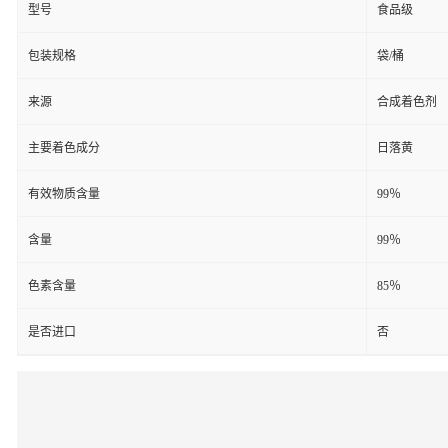
型号
食品级
包装规格
袋/桶
来源
合成着色剂
主要着色成分
日落黄
有效物质含量
99％
含量
99％
色素含量
85％
是否进口
否