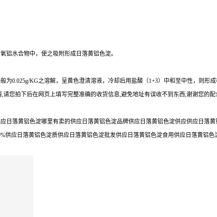
的氧铝水合物中，使之吸附形成日落黄铝色淀。
0.025g/KG之溶解，呈黄色澄清溶液，冷却后用盐酸（1+3）中和至中性，则形
,请您拍下后在网页上填写完整准确的收货信息,避免地址有误收不到东西,谢谢您的配
应日落黄铝色淀哪里有卖的供应日落黄铝色淀品牌供应日落黄铝色淀供应供应日落黄铝
9%供应日落黄铝色淀质供应日落黄铝色淀批发供应日落黄铝色淀食用供应日落黄铝色