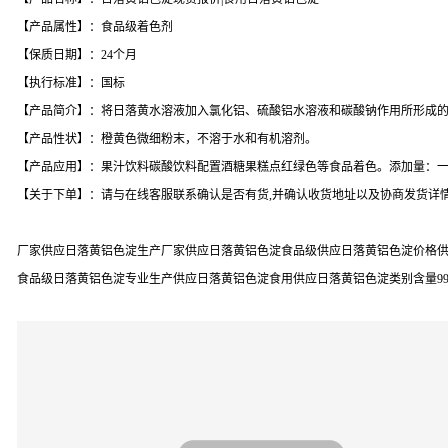
【产品属性】：食品级着色剂
【保质日期】：24个月
【执行标准】：国标
【产品简介】：将日落黄水溶液加入氯化铝、硫酸铝水溶液和碳酸钠作用所形成
【产品性状】：橙黄色微细粉末，不溶于水和有机溶剂。
【产品应用】：果汁饮料碳酸饮料配置酒糖果糕点红绿色等食品着色。添加量：一般为
【关于下单】：请与在线客服联系确认是否有货,并确认收货地址以及协商发货详情
厂家供应日落黄铝色淀生产厂家供应日落黄铝色淀食品级供应日落黄铝色淀价格供
食品级日落黄铝色淀专业生产供应日落黄铝色淀食用供应日落黄铝色淀类别含量9