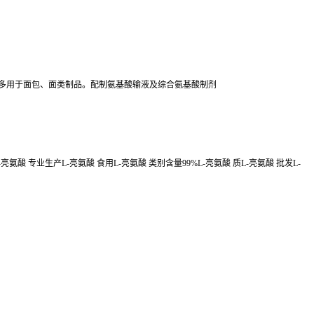
。一般多用于面包、面类制品。配制氨基酸输液及综合氨基酸制剂
-亮氨酸 专业生产L-亮氨酸 食用L-亮氨酸 类别含量99%L-亮氨酸 质L-亮氨酸 批发L-