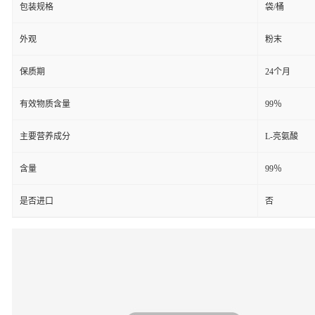
包装规格
袋/桶
外观
粉末
保质期
24个月
有效物质含量
99％
主要营养成分
L-亮氨酸
含量
99％
是否进口
否