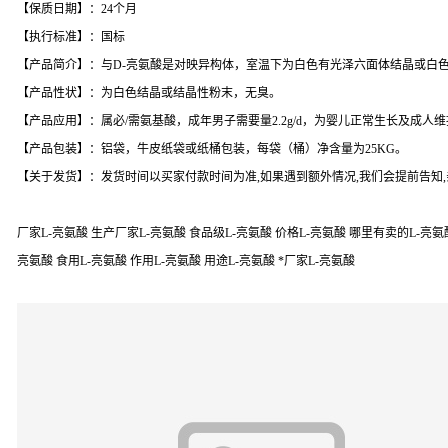
【保质日期】：24个月
【执行标准】：国标
【产品简介】：与D-亮氨酸是对映异构体，室温下为白色有光泽六面体结晶或白
【产品性状】：为白色结晶或结晶性粉末，无臭。
【产品应用】：属必/需氨基酸，成年男子需要量2.2g/d，为婴儿正常生长及成人
【产品包装】：铝袋，牛皮纸袋或纸桶包装，每袋（桶）净含量为25KG。
【关于发货】：发货时间以买家付款时间为准,如果遇到额外情况,我们会提前告知
厂家L-亮氨酸 生产厂家L-亮氨酸 食品级L-亮氨酸 价格L-亮氨酸 哪里有卖的L-亮氨酸 
亮氨酸 食用L-亮氨酸 作用L-亮氨酸 用途L-亮氨酸 *厂家L-亮氨酸