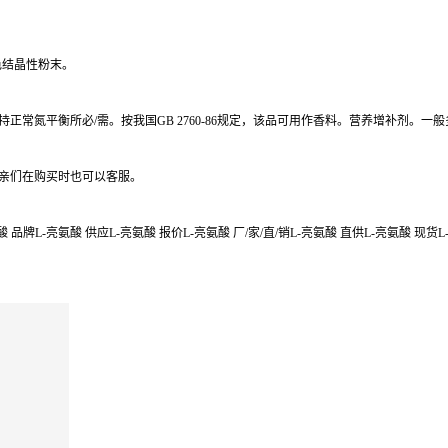
色结晶性粉末。
维持正常氮平衡所必/需。按我国GB 2760-86规定，该品可用作香料。营养增补剂
,亲们在购买时也可以客服。
品牌L-亮氨酸 供应L-亮氨酸 报价L-亮氨酸 厂/家/直/销L-亮氨酸 直供L-亮氨酸 现货L