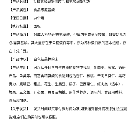
【产品名称】：L-精氨酸现货供应 L-精氨酸现货批发
【产品属性】：食品级氨基酸
【保质日期】：24个月
【执行标准】：国标
【产品简介】：对成人为非必/需氨基酸，但体内生成速度较慢，对婴幼儿为
必/需氨基酸。其大量存在于鱼精蛋白等中，亦为各种蛋白质的基本组成，存
在十分广泛。
【产品性状】：白色结晶性粉末
【产品应用】：可以从任何含有蛋白质的食物中找到，如肉类、家禽、奶酪
产品、鱼类等。而富含精氨酸的食物则包括杏仁、核桃、干向日葵仁、黑巧
克力、鹰嘴豆、甜瓜、花生、生扁豆、榛子、巴西果仁、红肉类（适中）、
腰果、三文鱼、开心果、黄豆及胡桃。用作营养剂、调味剂，食品用香料、
食品添加剂。
【关于发货】：发货时间以买家付款时间为准,如果遇到额外情况,我们会提前
告知,亲们在购买时也可以客服。