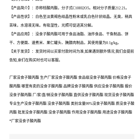
【产品简介】：亦称棓酸丙酯，分子式C10Hl2O5。相对分子质量212.21。
【产品性状】：白色至淡黄褐色结晶性粉末或乳白色针状结晶。无臭，稍具
苦味，水溶液无味。有吸湿性，光照可促进其分解。
【产品应用】：没食子酸丙酯可用于食品油脂、油炸食品、干鱼制品、饼
干、方便面、速煮米、果仁罐头、腌腊肉制品，其使用量为0.1g/kg。
【关于发货】：发货时间以买家付款时间为准,如果遇到额外情况,我们会提前
告知,亲们在购买时也可以客服。
厂家没食子酸丙酯 生产厂家没食子酸丙酯 食品级没食子酸丙酯 价格没食子
酸丙酯 哪里有卖的没食子酸丙酯 品牌没食子酸丙酯 供应没食子酸丙酯 报价
没食子酸丙酯 厂/家/直/销没食子酸丙酯 直供没食子酸丙酯 现货没食子酸丙酯
专业生产没食子酸丙酯 没食子酸丙酯 类别含量99%没食子酸丙酯 质没食子酸
丙酯 批发没食子酸丙酯 没食子酸丙酯 作用没食子酸丙酯 用途没食子酸丙酯
*厂家没食子酸丙酯