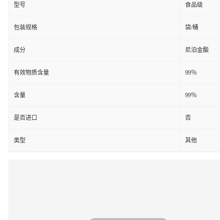
型号
食品级
包装规格
袋/桶
成分
尼泊金酯
有效物质含量
99％
含量
99％
是否进口
否
类型
其他