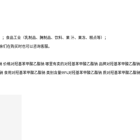
）；食品工业（乳制品、腌制品、饮料、果 汁、果冻、糕点等）；
,亲们在购买时也可以咨询客服。
 价格对羟基苯甲酸乙酯钠 哪里有卖的对羟基苯甲酸乙酯钠 品牌对羟基苯甲酸乙酯钠 
钠 食用对羟基苯甲酸乙酯钠 类别含量99%对羟基苯甲酸乙酯钠 质对羟基苯甲酸乙酯钠