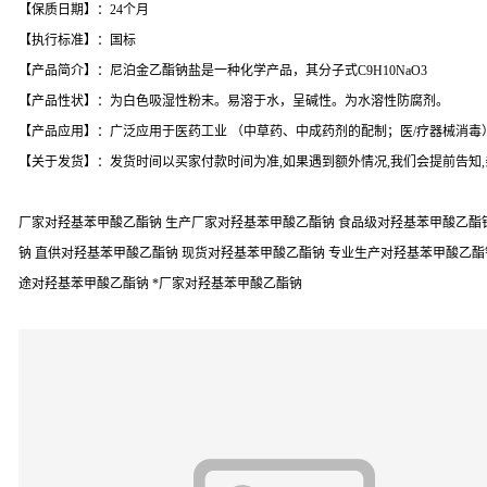
【保质日期】：24个月
【执行标准】：国标
【产品简介】：尼泊金乙酯钠盐是一种化学产品，其分子式C9H10NaO3
【产品性状】：为白色吸湿性粉末。易溶于水，呈碱性。为水溶性防腐剂。
【产品应用】：广泛应用于医药工业 （中草药、中成药剂的配制；医/疗器械消毒
【关于发货】：发货时间以买家付款时间为准,如果遇到额外情况,我们会提前告知
厂家对羟基苯甲酸乙酯钠 生产厂家对羟基苯甲酸乙酯钠 食品级对羟基苯甲酸乙酯钠
钠 直供对羟基苯甲酸乙酯钠 现货对羟基苯甲酸乙酯钠 专业生产对羟基苯甲酸乙酯
途对羟基苯甲酸乙酯钠 *厂家对羟基苯甲酸乙酯钠