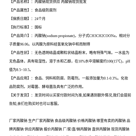
【产品名称】：丙酸钠现货供应 丙酸钠现货批发
【产品属性】：食品级防腐剂
【保质日期】：24个月
【执行标准】：国标
【产品简介】：丙酸钠(sodium propionate)，分子式CH3CH2COONa，相对分
子质量96.06。以丙酸为原料经氢氧化钠中和而制得
【产品性状】：无色透明结晶或颗粒状结晶粉末，略有特殊气味。一水盐为
无色晶体，具有吸湿性。溶于水和乙醇，在10%水中溶解度约100(15℃)，pH
值为8.5~10.5。
【产品应用】：食品、饲料和防腐、防霉剂。一般添加量为0.1-0.3%。化妆
品防腐剂。对霉菌、酵母菌及具有广泛的作用。
【关于发货】：发货时间以买家付款时间为准,如果遇到额外情况,我们会提前
告知,亲们在购买时也可以客服。
厂家丙酸钠 生产厂家丙酸钠 食品级丙酸钠 价格丙酸钠 哪里有卖的丙酸钠 品
牌丙酸钠 供应丙酸钠 报价丙酸钠 厂/家/直/销丙酸钠 直供丙酸钠 现货丙酸钠