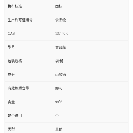
执行标准
国标
生产许可证编号
食品级
CAS
137-40-6
型号
食品级
包装规格
袋/桶
成分
丙酸钠
有效物质含量
99％
含量
99％
是否进口
否
类型
其他