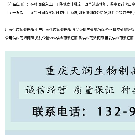
【产品应用】：在啤酒酿造上用于降低麦汁黏度，改善过滤性能，提高麦芽溶出
【关于发货】：发货时间以买家付款时间为准,如果遇到额外情况,我们会提前告知
厂家供应葡聚糖酶 生产厂家供应葡聚糖酶 食品级供应葡聚糖酶 价格供应葡聚糖酶 
食用供应葡聚糖酶 类别含量99%供应葡聚糖酶 质供应葡聚糖酶 批发供应葡聚糖酶