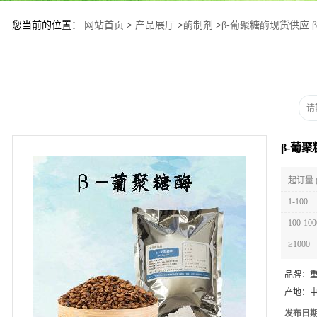
您当前的位置：
网站首页
>
产品展厅
>
酶制剂
>
β-葡聚糖酶现货供应 
β-葡
起订量 
1-100
100-100
≥1000
品牌：
产地：
发布日