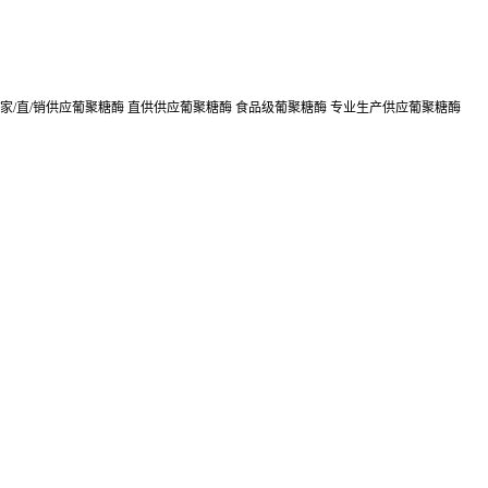
家/直/销供应葡聚糖酶 直供供应葡聚糖酶 食品级葡聚糖酶 专业生产供应葡聚糖酶