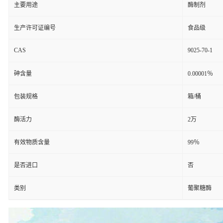
主要用途
酶制剂
生产许可证编号
食品级
CAS
9025-70-1
砷含量
0.00001％
包装规格
箱/桶
酶活力
2万
有效物质含量
99％
是否进口
否
类别
葡聚糖酶