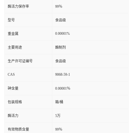
酶活力保存率
99％
型号
食品级
0.00001%
重金属
主要用途
酶制剂
生产许可证编号
食品级
CAS
9068-59-1
砷含量
0.00001％
包装规格
箱/桶
酶活力
5万
有效物质含量
99％