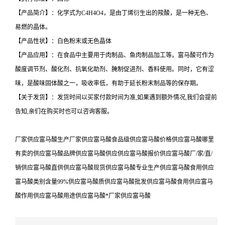
【产品简介】：化学式为C4H4O4，是由丁烯衍生出的羧酸，是一种无色、
易燃的晶体。
【产品性状】：白色粉末或无色晶体
【产品应用】：在食品中主要用于肉制品、鱼肉制品加工等。富马酸可作为
酸度调节剂、酸化剂、抗氧化助剂、腌制促进剂、香料使用。同时，它有涩
味，是酸味固体酸之一，吸收率低，有助于延长粉末制品等的保存期。
【关于发货】：发货时间以买家付款时间为准,如果遇到额外情况,我们会提前
告知,亲们在购买时也可以咨询客服。
厂家供应富马酸生产厂家供应富马酸食品级供应富马酸价格供应富马酸哪里
有卖的供应富马酸品牌供应富马酸供应供应富马酸报价供应富马酸厂/家/直/
销供应富马酸直供供应富马酸现货供应富马酸专业生产供应富马酸食用供应
富马酸类别含量99%供应富马酸质供应富马酸批发供应富马酸食用供应富马
酸作用供应富马酸用途供应富马酸*厂家供应富马酸