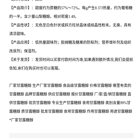
【产品简介】：甜度约为蔗糖的57%～72%。每g产生8.37J热量，约为葡萄糖
的一半。含少量山梨糖醇。相对密度1.49。
【产品性状】：无色至白色针状或斜方柱状晶体或结晶性粉末。无臭，具有
清凉甜味。
【产品应用】：低热量甜味剂；胶姆糖及糖果的防粘剂；营养增补剂及组织
改良剂；保湿剂。
【关于发货】：发货时间以买家付款时间为准,如果遇到额外情况,我们会提前
告知,亲们在购买时也可以客服。
厂家甘露糖醇 生产厂家甘露糖醇 食品级甘露糖醇 价格甘露糖醇 哪里有卖的
甘露糖醇 品牌甘露糖醇 供应甘露糖醇 报价甘露糖醇 厂/家/直/销甘露糖醇 直
供甘露糖醇 现货甘露糖醇 专业生产甘露糖醇 食用甘露糖醇 类别含量99%甘
露糖醇 质甘露糖醇 批发甘露糖醇 食用甘露糖醇 作用甘露糖醇 用途甘露糖醇
*厂家甘露糖醇