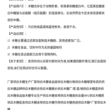
【产品简介】：木糖也存在于动物肝素、软骨素和糖蛋白中，它是某些糖蛋
白中糖链与丝氨酸（或苏氨酸）的连接单位。在自然界迄今还未发现游离状
态的木糖。
【产品性状】：为白色结晶或结晶性粉末，易溶于水。
【产品应用】：
1）木糖主要通过还原加氢制造木糖醇，其用途更加广泛。
2）木糖在食品、饮料中作为无热量甜味剂
3）木糖在发达国家已应用于宠物饲料。
【关于发货】：发货时间以买家付款时间为准,如果遇到额外情况,我们会提前
告知,亲们在购买时也可以客服。
厂家供应木糖生产厂家供应木糖食品级供应木糖价格供应木糖哪里有卖的供
应木糖品牌供应木糖供应供应木糖报价供应木糖厂/家/直/销供应木糖直供供
应木糖食品级木糖专业生产供应木糖食用供应木糖类别含量99%供应木糖质
供应木糖批发供应木糖食用供应木糖作用供应木糖用途供应木糖*厂家供应木
糖