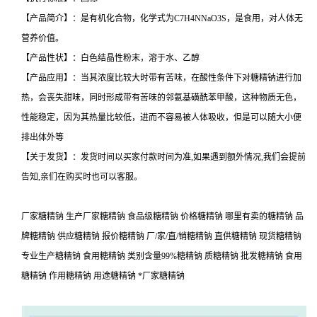
【产品简介】：是有机化合物，化学式为C7H4NNaO3S，是食用，对人体无
营养价值。
【产品性状】：白色结晶性粉末，溶于水、乙醇
【产品应用】：当其浓度比较大时带有苦味，在酸性条件下对糖精钠进行加
热，会丧失甜味，同时形成带有苦味的邻氨基磺酰苯甲酸，这种物质无色，
性能稳定，因为其热量比较低，进而不容易被人体吸收，但是可以随大小便
排出体外等
【关于发货】：发货时间以买家付款时间为准,如果遇到额外情况,我们会提前
告知,亲们在购买时也可以客服。
厂家糖精钠 生产厂家糖精钠 食品级糖精钠 价格糖精钠 哪里有卖的糖精钠 品
牌糖精钠 供应糖精钠 报价糖精钠 厂/家/直/销糖精钠 直供糖精钠 现货糖精钠
专业生产糖精钠 食用糖精钠 类别含量99%糖精钠 质糖精钠 批发糖精钠 食用
糖精钠 作用糖精钠 用途糖精钠 *厂家糖精钠