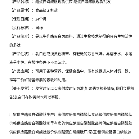
【产品名称】：酪蛋白磷酸肽现货供应 酪蛋白磷酸肽现货批发
【产品属性】：食品级无机盐
【保质日期】：24个月
【执行标准】：国标
【产品简介】：是以牛乳酪蛋白为原料，通过生物技术制得的具有生物活性
的多肽
【产品性状】：乳白色或浅黄色粉末、有轻微的芳香气味。易溶于水，水溶
液呈中性、在酸性条件下不易沉淀。
【产品应用】：可用于各种营养、保健食品中，能有效促进人体对钙、铁、
锌等二价矿物营养素的吸收和利用。
【关于发货】：发货时间以买家付款时间为准,如果遇到额外情况,我们会提前
告知,亲们在购买时也可以客服。
厂家供应酪蛋白磷酸肽生产厂家供应酪蛋白磷酸肽食品级供应酪蛋白磷酸肽
价格供应酪蛋白磷酸肽哪里有卖的供应酪蛋白磷酸肽品牌供应酪蛋白磷酸肽
供应供应酪蛋白磷酸肽报价供应酪蛋白磷酸肽厂/家/直/销供应酪蛋白磷酸肽