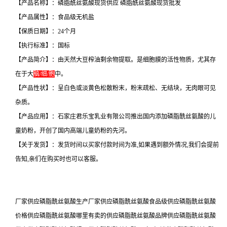
【产品名称】：磷脂酰丝氨酸现货供应 磷脂酰丝氨酸现货批发
【产品属性】：食品级无机盐
【保质日期】：24个月
【执行标准】：国标
【产品简介】：由天然大豆榨油剩余物提取。是细胞膜的活性物质，尤其存
在于大
脑/细/胞
中。
【产品性状】：呈白色或淡黄色松散粉末，粉末疏松、无结块，无肉眼可见
杂质。
【产品应用】：石家庄君乐宝乳业有限公司推出国内添加磷脂酰丝氨酸的儿
童奶粉，开创了国内高端儿童奶粉的先河。
【关于发货】：发货时间以买家付款时间为准,如果遇到额外情况,我们会提前
告知,亲们在购买时也可以客服。
厂家供应磷脂酰丝氨酸生产厂家供应磷脂酰丝氨酸食品级供应磷脂酰丝氨酸
价格供应磷脂酰丝氨酸哪里有卖的供应磷脂酰丝氨酸品牌供应磷脂酰丝氨酸