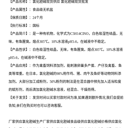
【产品名称】：氯化胆碱现货供应 氯化胆碱现货批发
【产品属性】：食品级无机盐
【保质日期】：24个月
【执行标准】：国标
【产品简介】：是一种有机物，化学式为C5H14ClNO，白色吸湿性结晶，无
味，有鱼腥臭。熔点305℃。10%水溶液pH5-6，在碱液中不稳定。
【产品性状】：白色吸湿性结晶，无味，有鱼腥臭。熔点305℃。10%水溶液
pH5-6，在碱液中不稳定。
【产品应用】：作为禽畜饲料添加剂，能刺激卵巢多产蛋、产仔及禽畜、鱼
类等增重。在日本，氯化胆碱的98%用作鸡、猪、肉牛及鱼虾等动物饲料添
加剂。大部分加工成粉剂，50%粉剂的制法是在混合器中预先加入适当粒度
的赋形剂，而后滴加氯化胆碱水溶液，经混合、干燥而得。
【关于发货】：发货时间以买家付款时间为准,如果遇到额外情况,我们会提前
告知,亲们在购买时也可以咨询客服。
厂家供应氯化胆碱生产厂家供应氯化胆碱食品级供应氯化胆碱价格供应氯化