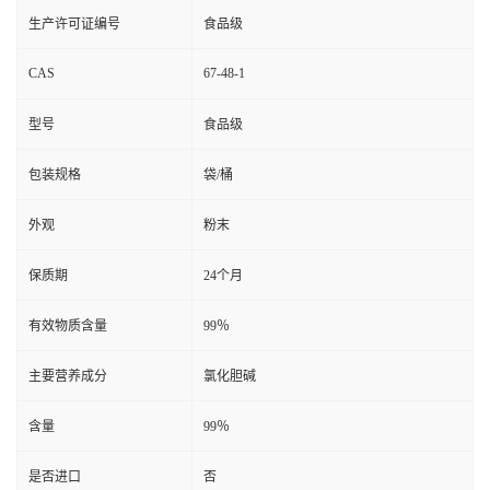
生产许可证编号
食品级
CAS
67-48-1
型号
食品级
包装规格
袋/桶
外观
粉末
保质期
24个月
有效物质含量
99％
主要营养成分
氯化胆碱
含量
99％
是否进口
否