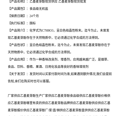
【产品名称】：乙基麦芽酚现货供应 乙基麦芽酚现货批发
【产品属性】：食品级无机盐
【保质日期】：24个月
【执行标准】：国标
【产品简介】：化学式为C7H8O3，呈白色结晶性粉末。迄今为止，未曾发
现乙基麦芽酚存在于天然物质中，它必须通过化学合成的方法得到。
【产品性状】：呈白色结晶性粉末，迄今为止，未曾发现乙基麦芽酚存在于
天然物质中，它必须通过化学合成的方法得到。
【产品应用】：作为一种香味改良剂、增香剂，应用越来越广泛，是烟草、
食品、饮料、香精、果酒、日用化妆品等良好的香味增效剂
【关于发货】：发货时间以买家付款时间为准,如果遇到额外情况,我们会提前
告知,亲们在购买时也可以客服。
厂家供应乙基麦芽酚生产厂家供应乙基麦芽酚食品级供应乙基麦芽酚价格供
应乙基麦芽酚哪里有卖的供应乙基麦芽酚品牌供应乙基麦芽酚供应供应乙基
麦芽酚报价供应乙基麦芽酚厂/家/直/销供应乙基麦芽酚直供供应乙基麦芽酚