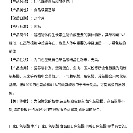
【产品名称】：L-色氨酸食品添加剂作用
【产品属性】：食品级氨基酸
【保质日期】：24个月
【执行标准】：国标
【产品简介】：是植物体内生长素生物合成重要的前体物质，其结构与IAA
相似，在高等植物中普遍存在，也是人体中重要的神经递质——5-羟色胺的
前体
【产品性状】：为白色至微黄色结晶或结晶性粉末，无臭。
【产品应用】：营养增补剂。蛋清蛋白、鱼肉、玉米粉等所含色氨酸为限制
氨基酸，大米等谷物中含量较少。可与赖氨酸、蛋氨酸、苏氨酸合用强化氨
基酸。按0.02%的色氨酸和0.1%的赖氨酸添中于玉米制品，可提高蛋白质效
价。
【关于签收】：为保障您的权益,请当场验货卸车,如包装破损、商品数量不
对,请勿签收并拍照跟我们在线客服协商解决,感谢您的配合。
厂家L-色氨酸 生产厂家L-色氨酸 食品级L-色氨酸 价格L-色氨酸 哪里有卖的L-