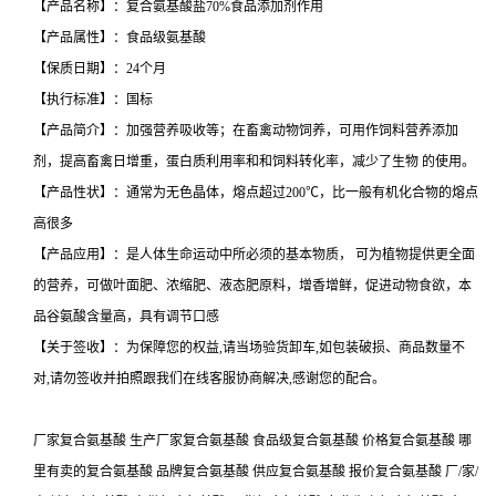
【产品名称】：复合氨基酸盐70%食品添加剂作用
【产品属性】：食品级氨基酸
【保质日期】：24个月
【执行标准】：国标
【产品简介】：加强营养吸收等；在畜禽动物饲养，可用作饲料营养添加
剂，提高畜禽日增重，蛋白质利用率和和饲料转化率，减少了生物 的使用。
【产品性状】：通常为无色晶体，熔点超过200℃，比一般有机化合物的熔点
高很多
【产品应用】：是人体生命运动中所必须的基本物质， 可为植物提供更全面
的营养，可做叶面肥、浓缩肥、液态肥原料，增香增鲜，促进动物食欲，本
品谷氨酸含量高，具有调节口感
【关于签收】：为保障您的权益,请当场验货卸车,如包装破损、商品数量不
对,请勿签收并拍照跟我们在线客服协商解决,感谢您的配合。
厂家复合氨基酸 生产厂家复合氨基酸 食品级复合氨基酸 价格复合氨基酸 哪
里有卖的复合氨基酸 品牌复合氨基酸 供应复合氨基酸 报价复合氨基酸 厂/家/