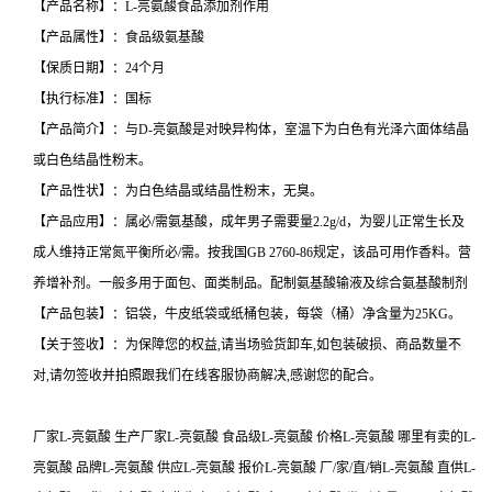
【产品名称】：L-亮氨酸食品添加剂作用
【产品属性】：食品级氨基酸
【保质日期】：24个月
【执行标准】：国标
【产品简介】：与D-亮氨酸是对映异构体，室温下为白色有光泽六面体结晶
或白色结晶性粉末。
【产品性状】：为白色结晶或结晶性粉末，无臭。
【产品应用】：属必/需氨基酸，成年男子需要量2.2g/d，为婴儿正常生长及
成人维持正常氮平衡所必/需。按我国GB 2760-86规定，该品可用作香料。营
养增补剂。一般多用于面包、面类制品。配制氨基酸输液及综合氨基酸制剂
【产品包装】：铝袋，牛皮纸袋或纸桶包装，每袋（桶）净含量为25KG。
【关于签收】：为保障您的权益,请当场验货卸车,如包装破损、商品数量不
对,请勿签收并拍照跟我们在线客服协商解决,感谢您的配合。
厂家L-亮氨酸 生产厂家L-亮氨酸 食品级L-亮氨酸 价格L-亮氨酸 哪里有卖的L-
亮氨酸 品牌L-亮氨酸 供应L-亮氨酸 报价L-亮氨酸 厂/家/直/销L-亮氨酸 直供L-