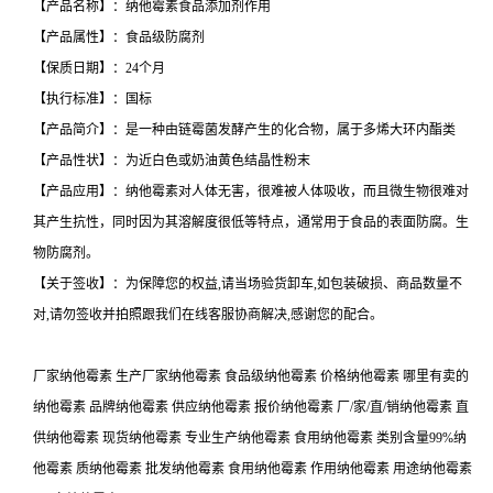
【产品名称】：纳他霉素食品添加剂作用
【产品属性】：食品级防腐剂
【保质日期】：24个月
【执行标准】：国标
【产品简介】：是一种由链霉菌发酵产生的化合物，属于多烯大环内酯类
【产品性状】：为近白色或奶油黄色结晶性粉末
【产品应用】：纳他霉素对人体无害，很难被人体吸收，而且微生物很难对
其产生抗性，同时因为其溶解度很低等特点，通常用于食品的表面防腐。生
物防腐剂。
【关于签收】：为保障您的权益,请当场验货卸车,如包装破损、商品数量不
对,请勿签收并拍照跟我们在线客服协商解决,感谢您的配合。
厂家纳他霉素 生产厂家纳他霉素 食品级纳他霉素 价格纳他霉素 哪里有卖的
纳他霉素 品牌纳他霉素 供应纳他霉素 报价纳他霉素 厂/家/直/销纳他霉素 直
供纳他霉素 现货纳他霉素 专业生产纳他霉素 食用纳他霉素 类别含量99%纳
他霉素 质纳他霉素 批发纳他霉素 食用纳他霉素 作用纳他霉素 用途纳他霉素