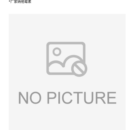
*厂家纳他霉素