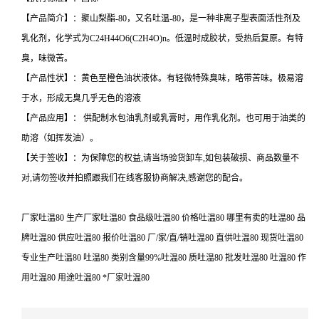
【产品简介】：聚山梨酯-80，又名吐温-80，是一种非离子型表面活性剂及
乳化剂，化学式为C24H44O6(C2H4O)n。低温时成胶状，受热后复原。有特
臭，味微苦。
【产品性状】：黄色至橙色油状液体。有轻微特殊臭味，略带苦味。极易溶
于水，形成无臭几乎无色的溶液
【产品应用】： 供配制水包油乳剂或乳膏时，用作乳化剂。也可用于油类的
助溶（如挥发油）。
【关于签收】：为保障您的权益,请当场验货卸车,如包装破损、商品数量不
对,请勿签收并拍照跟我们在线客服协商解决,感谢您的配合。
厂家吐温80 生产厂家吐温80 食品级吐温80 价格吐温80 哪里有卖的吐温80 品
牌吐温80 供应吐温80 报价吐温80 厂/家/直/销吐温80 直供吐温80 现货吐温80
专业生产吐温80 吐温80 类别含量99%吐温80 质吐温80 批发吐温80 吐温80 作
用吐温80 用途吐温80 *厂家吐温80