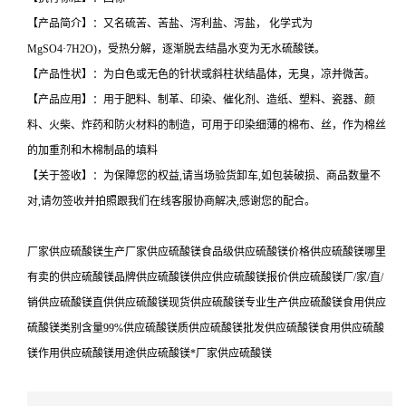
【产品简介】：又名硫苦、苦盐、泻利盐、泻盐， 化学式为
MgSO4·7H2O)，受热分解，逐渐脱去结晶水变为无水硫酸镁。
【产品性状】：为白色或无色的针状或斜柱状结晶体，无臭，凉并微苦。
【产品应用】：用于肥料、制革、印染、催化剂、造纸、塑料、瓷器、颜
料、火柴、炸药和防火材料的制造，可用于印染细薄的棉布、丝，作为棉丝
的加重剂和木棉制品的填料
【关于签收】：为保障您的权益,请当场验货卸车,如包装破损、商品数量不
对,请勿签收并拍照跟我们在线客服协商解决,感谢您的配合。
厂家供应硫酸镁生产厂家供应硫酸镁食品级供应硫酸镁价格供应硫酸镁哪里
有卖的供应硫酸镁品牌供应硫酸镁供应供应硫酸镁报价供应硫酸镁厂/家/直/
销供应硫酸镁直供供应硫酸镁现货供应硫酸镁专业生产供应硫酸镁食用供应
硫酸镁类别含量99%供应硫酸镁质供应硫酸镁批发供应硫酸镁食用供应硫酸
镁作用供应硫酸镁用途供应硫酸镁*厂家供应硫酸镁