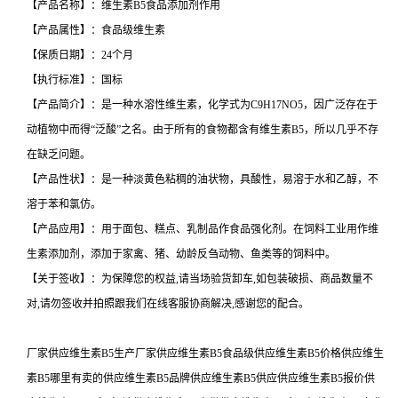
【产品名称】：维生素B5食品添加剂作用
【产品属性】：食品级维生素
【保质日期】：24个月
【执行标准】：国标
【产品简介】：是一种水溶性维生素，化学式为C9H17NO5，因广泛存在于
动植物中而得“泛酸”之名。由于所有的食物都含有维生素B5，所以几乎不存
在缺乏问题。
【产品性状】：是一种淡黄色粘稠的油状物，具酸性，易溶于水和乙醇，不
溶于苯和氯仿。
【产品应用】：用于面包、糕点、乳制品作食品强化剂。在饲料工业用作维
生素添加剂，添加于家禽、猪、幼龄反刍动物、鱼类等的饲料中。
【关于签收】：为保障您的权益,请当场验货卸车,如包装破损、商品数量不
对,请勿签收并拍照跟我们在线客服协商解决,感谢您的配合。
厂家供应维生素B5生产厂家供应维生素B5食品级供应维生素B5价格供应维生
素B5哪里有卖的供应维生素B5品牌供应维生素B5供应供应维生素B5报价供