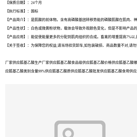
【保质日期】：24个月
【执行标准】：国标
【产品简介】：是肌酸的前体物。含有高磷酸基团转移势能的磷酸肌酸在肌肉、
【产品性状】：白色或微黄粉状物，载体会导致外观颜色变化，但是不影响产品
【产品应用】：能促使能量更多的分配到肌肉组织的合成。畜禽的增重提高7%以
【关于签收】：为保障您的权益,请当场验货卸车,如包装破损、商品数量不对,请
厂家供应胍基乙酸生产厂家供应胍基乙酸食品级供应胍基乙酸价格供应胍基乙酸哪
应胍基乙酸类别含量99%供应胍基乙酸质供应胍基乙酸批发供应胍基乙酸食用供