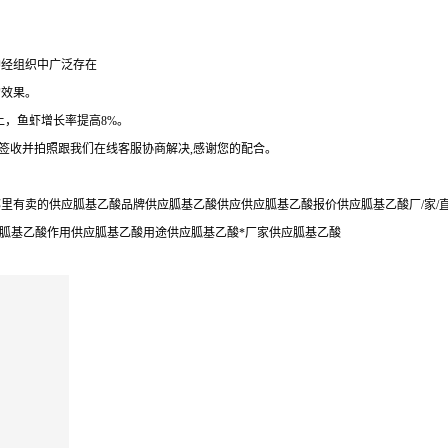
神经组织中广泛存在
的效果。
上，鱼虾增长率提高8%。
勿签收并拍照跟我们在线客服协商解决,感谢您的配合。
里有卖的供应胍基乙酸品牌供应胍基乙酸供应供应胍基乙酸报价供应胍基乙酸厂/家/
应胍基乙酸作用供应胍基乙酸用途供应胍基乙酸*厂家供应胍基乙酸