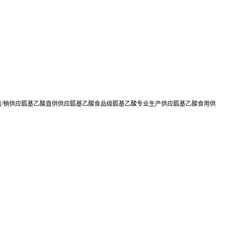
直/销供应胍基乙酸直供供应胍基乙酸食品级胍基乙酸专业生产供应胍基乙酸食用供