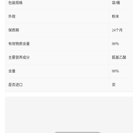
包装规格
袋/桶
外观
粉末
保质期
24个月
有效物质含量
99％
主要营养成分
胍基乙酸
含量
99％
是否进口
否