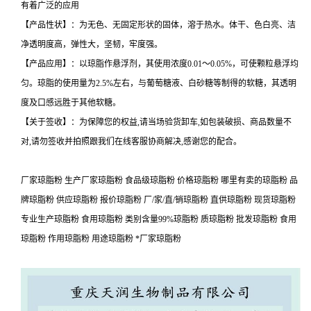
有着广泛的应用
【产品性状】：为无色、无固定形状的固体，溶于热水。体干、色白亮、洁
净透明度高，弹性大，坚韧，牢度强。
【产品应用】：以琼脂作悬浮剂，其使用浓度0.01～0.05%，可使颗粒悬浮均
匀。琼脂的使用量为2.5%左右，与葡萄糖液、白砂糖等制得的软糖，其透明
度及口感远胜于其他软糖。
【关于签收】：为保障您的权益,请当场验货卸车,如包装破损、商品数量不
对,请勿签收并拍照跟我们在线客服协商解决,感谢您的配合。
厂家琼脂粉 生产厂家琼脂粉 食品级琼脂粉 价格琼脂粉 哪里有卖的琼脂粉 品
牌琼脂粉 供应琼脂粉 报价琼脂粉 厂/家/直/销琼脂粉 直供琼脂粉 现货琼脂粉
专业生产琼脂粉 食用琼脂粉 类别含量99%琼脂粉 质琼脂粉 批发琼脂粉 食用
琼脂粉 作用琼脂粉 用途琼脂粉 *厂家琼脂粉