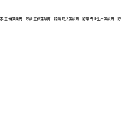
家/直/销藻酸丙二醇酯 直供藻酸丙二醇酯 现货藻酸丙二醇酯 专业生产藻酸丙二醇