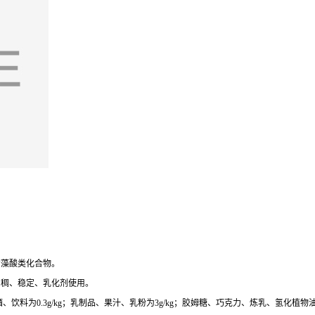
的藻酸类化合物。
增稠、稳定、乳化剂使用。
、饮料为0.3g/kg；乳制品、果汁、乳粉为3g/kg；胶姆糖、巧克力、炼乳、氢化植物油