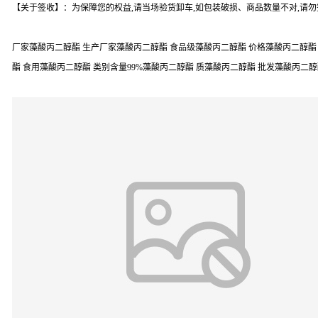
【关于签收】：为保障您的权益,请当场验货卸车,如包装破损、商品数量不对,请
厂家藻酸丙二醇酯 生产厂家藻酸丙二醇酯 食品级藻酸丙二醇酯 价格藻酸丙二醇酯 
酯 食用藻酸丙二醇酯 类别含量99%藻酸丙二醇酯 质藻酸丙二醇酯 批发藻酸丙二