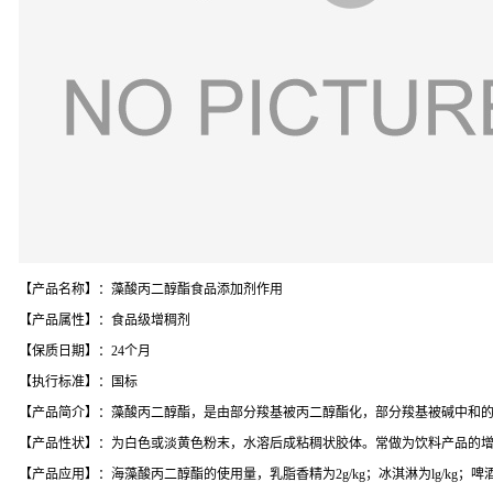
【产品名称】：藻酸丙二醇酯食品添加剂作用
【产品属性】：食品级增稠剂
【保质日期】：24个月
【执行标准】：国标
【产品简介】：藻酸丙二醇酯，是由部分羧基被丙二醇酯化，部分羧基被碱中和
【产品性状】：为白色或淡黄色粉末，水溶后成粘稠状胶体。常做为饮料产品的
【产品应用】：海藻酸丙二醇酯的使用量，乳脂香精为2g/kg；冰淇淋为lg/kg；啤酒