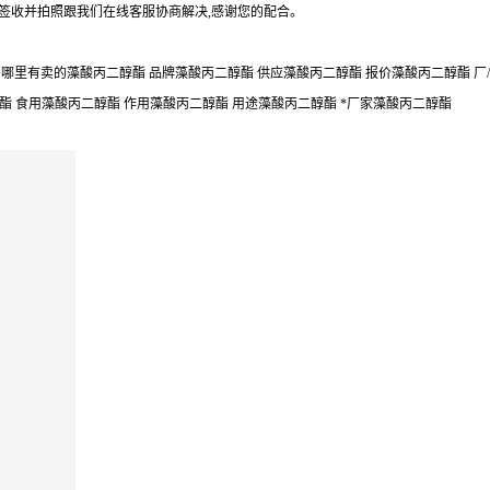
勿签收并拍照跟我们在线客服协商解决,感谢您的配合。
哪里有卖的藻酸丙二醇酯 品牌藻酸丙二醇酯 供应藻酸丙二醇酯 报价藻酸丙二醇酯 厂/
醇酯 食用藻酸丙二醇酯 作用藻酸丙二醇酯 用途藻酸丙二醇酯 *厂家藻酸丙二醇酯