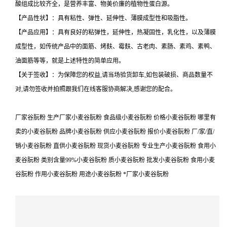
酸组成比较齐全，是营养丰富、物美价廉的植物性蛋白源。
【产品性状】：具有粘性、弹性、延伸性、薄膜成型性和吸脂性。
【产品应用】：具有良好的粘弹性，延伸性，热凝固性，乳化性，以及薄膜
成型性，如传统产品中的面筋、烤麸、霉麸、古老肉、素肠、素鸡、素鸭、
油面筋等等，就是上述特性的简单应用。
【关于签收】：为保障您的权益,请当场验货卸车,如包装破损、商品数量不
对,请勿签收并拍照跟我们在线客服协商解决,感谢您的配合。
厂家谷朊粉 生产厂家小麦谷朊粉 食品级小麦谷朊粉 价格小麦谷朊粉 哪里有
卖的小麦谷朊粉 品牌小麦谷朊粉 供应小麦谷朊粉 报价小麦谷朊粉 厂/家/直/
销小麦谷朊粉 直供小麦谷朊粉 现货小麦谷朊粉 专业生产小麦谷朊粉 食用小
麦谷朊粉 类别含量99%小麦谷朊粉 质小麦谷朊粉 批发小麦谷朊粉 食用小麦
谷朊粉 作用小麦谷朊粉 用途小麦谷朊粉 *厂家小麦谷朊粉