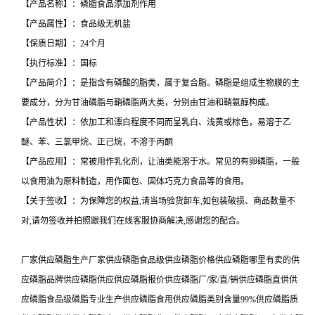
【产品名称】：磷脂食品添加剂作用
【产品属性】：食品级无机盐
【保质日期】：24个月
【执行标准】：国标
【产品简介】：是指含有磷酸的脂类，属于复合脂。磷脂是组成生物膜的主
要成分，分为甘油磷脂与鞘磷脂两大类，分别由甘油和鞘氨醇构成。
【产品性状】：依加工和漂白程度不同而呈乳白、浅黄或棕色，易溶于乙
醚、苯、三氯甲烷、正己烷，不溶于丙酮
【产品应用】：常被用作乳化剂，让油类能溶于水。常见的有卵磷脂，一般
以食用油为原料制造，用作面包、固体巧克力食品等的食用。
【关于签收】：为保障您的权益,请当场验货卸车,如包装破损、商品数量不
对,请勿签收并拍照跟我们在线客服协商解决,感谢您的配合。
厂家供应磷脂生产厂家供应磷脂食品级供应磷脂价格供应磷脂哪里有卖的供
应磷脂品牌供应磷脂供应供应磷脂报价供应磷脂厂/家/直/销供应磷脂直供供
应磷脂食品级磷脂专业生产供应磷脂食用供应磷脂类别含量99%供应磷脂质