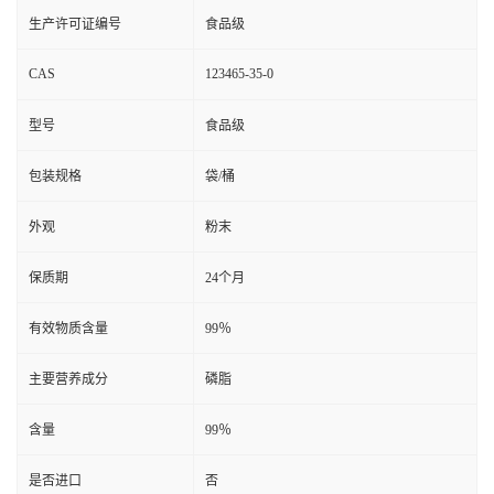
生产许可证编号
食品级
CAS
123465-35-0
型号
食品级
包装规格
袋/桶
外观
粉末
保质期
24个月
有效物质含量
99％
主要营养成分
磷脂
含量
99％
是否进口
否