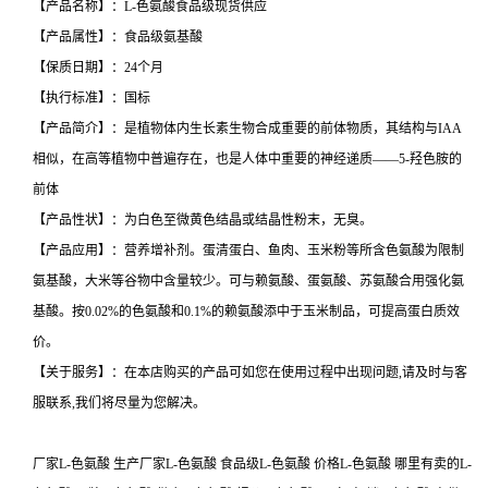
【产品名称】：L-色氨酸食品级现货供应
【产品属性】：食品级氨基酸
【保质日期】：24个月
【执行标准】：国标
【产品简介】：是植物体内生长素生物合成重要的前体物质，其结构与IAA
相似，在高等植物中普遍存在，也是人体中重要的神经递质——5-羟色胺的
前体
【产品性状】：为白色至微黄色结晶或结晶性粉末，无臭。
【产品应用】：营养增补剂。蛋清蛋白、鱼肉、玉米粉等所含色氨酸为限制
氨基酸，大米等谷物中含量较少。可与赖氨酸、蛋氨酸、苏氨酸合用强化氨
基酸。按0.02%的色氨酸和0.1%的赖氨酸添中于玉米制品，可提高蛋白质效
价。
【关于服务】：在本店购买的产品可如您在使用过程中出现问题,请及时与客
服联系,我们将尽量为您解决。
厂家L-色氨酸 生产厂家L-色氨酸 食品级L-色氨酸 价格L-色氨酸 哪里有卖的L-