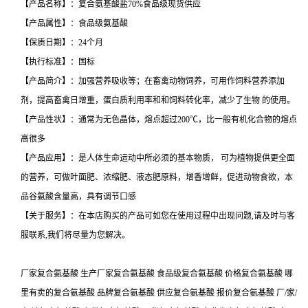
【产品名称】：复合氨基酸盐70%食品级现货供应
【产品属性】：食品级氨基酸
【保质日期】：24个月
【执行标准】：国标
【产品简介】：加强营养吸收等；在畜禽动物饲养，可用作饲料营养添加
剂，提高畜禽日增重，蛋白质利用率和和饲料转化率，减少了生物 的使用。
【产品性状】：通常为无色晶体，熔点超过200℃，比一般有机化合物的熔点
高很多
【产品应用】：是人体生命运动中所必须的基本物质， 可为植物提供更全面
的营养，可做叶面肥、浓缩肥、液态肥原料，增香增鲜，促进动物食欲，本
品谷氨酸含量高，具有调节口感
【关于服务】：在本店购买的产品可如您在使用过程中出现问题,请及时与客
服联系,我们将尽量为您解决。
厂家复合氨基酸 生产厂家复合氨基酸 食品级复合氨基酸 价格复合氨基酸 哪
里有卖的复合氨基酸 品牌复合氨基酸 供应复合氨基酸 报价复合氨基酸 厂/家/