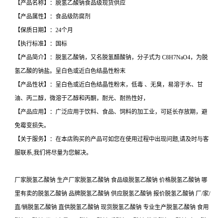
【产品名称】：脱氢乙酸钠食品级现货供应
【产品属性】：食品级防腐剂
【保质日期】：24个月
【执行标准】：国标
【产品简介】：脱氢乙酸钠，又名脱氢醋酸钠，分子式为 C8H7NaO4，为脱
氢乙酸的钠盐。呈白色或近白色结晶性粉末
【产品性状】：呈白色或近白色结晶性粉末，低毒 、无臭，易溶于水、甘
油、丙二醇，微溶于乙醇和丙酮，耐光、耐热性好，
【产品应用】：广泛应用于饮料、食品、饲料的加工业，可延长存放期，避
免霉变损失。
【关于服务】：在本店购买的产品可如您在使用过程中出现问题,请及时与客
服联系,我们将尽量为您解决。
厂家脱氢乙酸钠 生产厂家脱氢乙酸钠 食品级脱氢乙酸钠 价格脱氢乙酸钠 哪
里有卖的脱氢乙酸钠 品牌脱氢乙酸钠 供应脱氢乙酸钠 报价脱氢乙酸钠 厂/家/
直/销脱氢乙酸钠 直供脱氢乙酸钠 现货脱氢乙酸钠 专业生产脱氢乙酸钠 食用