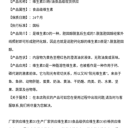
【产品名称】：维生素D3粉/油食品级现货供应
【产品属性】：食品级维生素
【保质日期】：24个月
【执行标准】：国标
【产品简介】：是维生素D的一种，胆固醇脱氢后生成的7-脱氢胆固醇经紫外
线照射即可形成胆钙化醇，因此也就是说胆钙化醇的维生素D原是7-脱氢胆固
醇。
【产品性状】：内容物为黄色至橙红色的澄清油状液体，无败油臭或苦味。
【产品应用】：维生素D是一种脂溶性维生素，也被看作是一种作用于钙、
磷代谢的激素前体。它与阳光有密切关系，所以又叫“阳光维生素”。来自于
鱼、鱼卵、动物肝脏、蛋黄、奶油、黄油、干奶酪、肉类、奶、水果、坚
果、蔬菜及谷物等。
【关于服务】：在本店购买的产品可如您在使用过程中出现问题,请及时与客
服联系,我们将尽量为您解决。
厂家供应维生素D3生产厂家供应维生素D3食品级供应维生素D3价格供应维