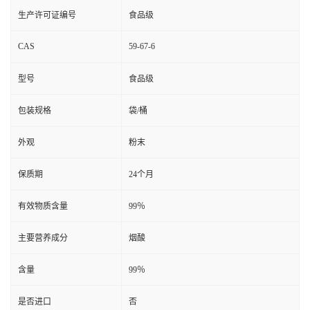
生产许可证编号
食品级
CAS
59-67-6
型号
食品级
包装规格
袋/桶
外观
粉末
保质期
24个月
有效物质含量
99％
主要营养成分
烟酸
含量
99％
是否进口
否