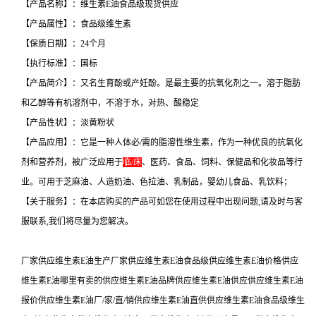
【产品名称】：维生素E油食品级现货供应
【产品属性】：食品级维生素
【保质日期】：24个月
【执行标准】：国标
【产品简介】：又名生育酚或产妊酚。是最主要的抗氧化剂之一。溶于脂肪
和乙醇等有机溶剂中，不溶于水，对热、酸稳定
【产品性状】：淡黄粉状
【产品应用】：它是一种人体必/需的脂溶性维生素，作为一种优良的抗氧化
剂和营养剂，被广泛应用于
临/床
、医药、食品、饲料、保健品和化妆品等行
业。可用于芝麻油、人造奶油、色拉油、乳制品，婴幼儿食品、乳饮料；
【关于服务】：在本店购买的产品可如您在使用过程中出现问题,请及时与客
服联系,我们将尽量为您解决。
厂家供应维生素E油生产厂家供应维生素E油食品级供应维生素E油价格供应
维生素E油哪里有卖的供应维生素E油品牌供应维生素E油供应供应维生素E油
报价供应维生素E油厂/家/直/销供应维生素E油直供供应维生素E油食品级维生