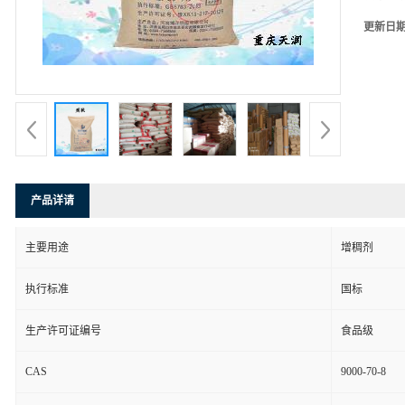
更新日
产品详请
主要用途
增稠剂
执行标准
国标
生产许可证编号
食品级
CAS
9000-70-8