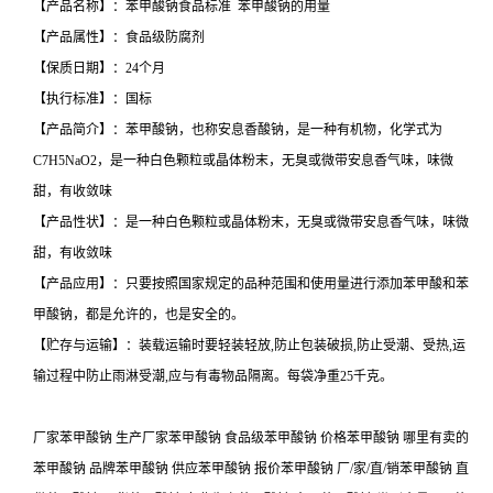
【产品名称】：苯甲酸钠食品标准 苯甲酸钠的用量
【产品属性】：食品级防腐剂
【保质日期】：24个月
【执行标准】：国标
【产品简介】：苯甲酸钠，也称安息香酸钠，是一种有机物，化学式为
C7H5NaO2，是一种白色颗粒或晶体粉末，无臭或微带安息香气味，味微
甜，有收敛味
【产品性状】：是一种白色颗粒或晶体粉末，无臭或微带安息香气味，味微
甜，有收敛味
【产品应用】：只要按照国家规定的品种范围和使用量进行添加苯甲酸和苯
甲酸钠，都是允许的，也是安全的。
【贮存与运输】：装载运输时要轻装轻放,防止包装破损,防止受潮、受热,运
输过程中防止雨淋受潮,应与有毒物品隔离。每袋净重25千克。
厂家苯甲酸钠 生产厂家苯甲酸钠 食品级苯甲酸钠 价格苯甲酸钠 哪里有卖的
苯甲酸钠 品牌苯甲酸钠 供应苯甲酸钠 报价苯甲酸钠 厂/家/直/销苯甲酸钠 直