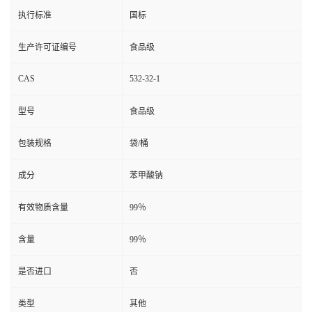
执行标准
国标
生产许可证编号
食品级
CAS
532-32-1
型号
食品级
包装规格
袋/桶
成分
苯甲酸钠
有效物质含量
99％
含量
99％
是否进口
否
类型
其他