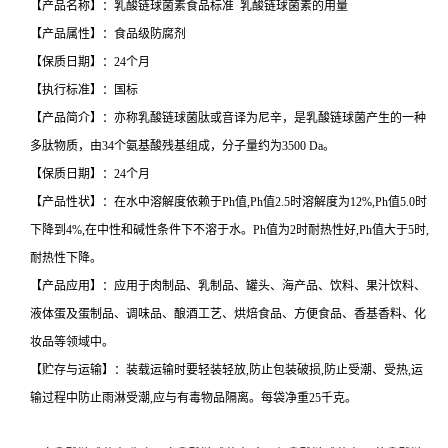
【产品名称】：乳酸链球菌素食品标准 乳酸链球菌素的用量
【产品属性】：食品级防腐剂
【保质日期】：24个月
【执行标准】：国标
【产品简介】：亦称乳酸链球菌肽或音译为尼辛，是乳酸链球菌产生的一种
多肽物质，由34个氨基酸残基组成，分子量约为3500 Da。
【保质日期】：24个月
【产品性状】：在水中溶解度依赖于Ph值,Ph值2.5时溶解度为12%,Ph值5.0时
下降到4%,在中性和碱性条件下不溶于水。Ph值为2时耐热性好,Ph值大于5时,
耐热性下降。
【产品应用】：应用于肉制品、乳制品、罐头、海产品、饮料、果汁饮料、
液体蛋及蛋制品、调味品、酿酒工艺、烘焙食品、方便食品、香基香料、化
妆品等领域中。
【贮存与运输】：装载运输时要轻装轻放,防止包装破损,防止受潮、受热,运
输过程中防止雨淋受潮,应与有毒物品隔离。每袋净重25千克。