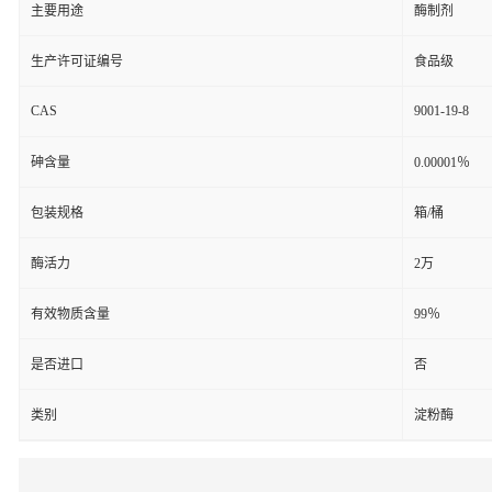
主要用途
酶制剂
生产许可证编号
食品级
CAS
9001-19-8
砷含量
0.00001％
包装规格
箱/桶
酶活力
2万
有效物质含量
99％
是否进口
否
类别
淀粉酶