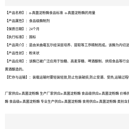
【产品名称】：α-真菌淀粉酶食品标准 α-真菌淀粉酶的用量
【产品属性】：食品级酶制剂
【保质日期】：24个月
【执行标准】：国标
【产品简介】：是由米曲霉瓦尔经深层培养、提取等工序精制而成。该酶为内切淀
【产品性状】：粉末状
【产品应用】：该酶已被广泛应用于饴糖、高麦芽糖、啤酒酿制、烘焙食品等行业。在黄酒
黄酒酿造的。
【贮存与运输】：装载运输时要轻装轻放,防止包装破损,防止受潮、受热,运输过程
厂家供应α-真菌淀粉酶 生产厂家供应α-真菌淀粉酶 食品级供应α-真菌淀粉酶 价格供
酶 食品级α-真菌淀粉酶 专业生产供应α-真菌淀粉酶 食用供应α-真菌淀粉酶 类别含