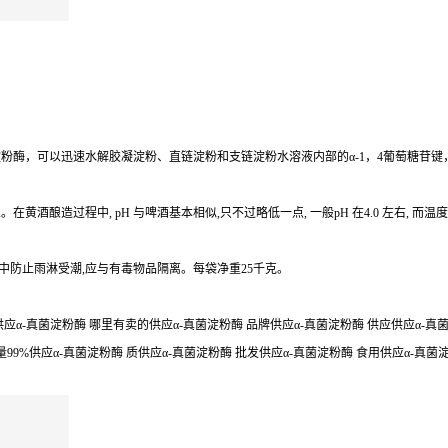
粉酶，可以迅速水解胶凝淀粉、直链淀粉和支链淀粉水溶液内部的α-1，4葡萄糖苷
酿造过程中, pH 与啤酒基本相似,只不过略低一点, 一般pH 在4.0 左右, 而
中防止雨淋受潮,应与有毒物品隔离。每袋净重25千克。
应α-真菌淀粉酶 哪里有卖的供应α-真菌淀粉酶 品牌供应α-真菌淀粉酶 供应供应α-真菌淀
量99%供应α-真菌淀粉酶 质供应α-真菌淀粉酶 批发供应α-真菌淀粉酶 食用供应α-真菌