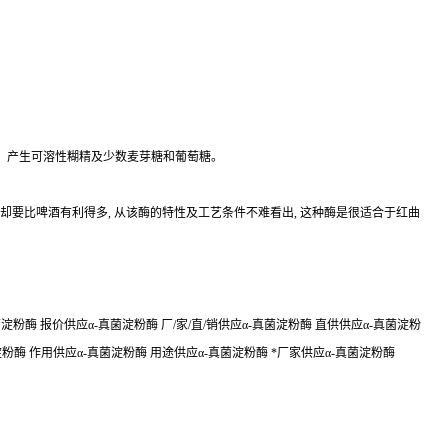
键，产生可溶性糊精及少数麦芽糖和葡萄糖。
温度却要比啤酒有利得多, 从该酶的特性及工艺条件不难看出, 这种酶是很适合于红曲
粉酶 报价供应α-真菌淀粉酶 厂/家/直/销供应α-真菌淀粉酶 直供供应α-真菌淀粉
淀粉酶 作用供应α-真菌淀粉酶 用途供应α-真菌淀粉酶 *厂家供应α-真菌淀粉酶