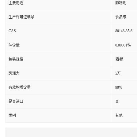
主要用途
酶制剂
生产许可证编号
食品级
CAS
80146-85-6
砷含量
0.00001％
包装规格
箱/桶
酶活力
5万
有效物质含量
99％
是否进口
否
类别
其他