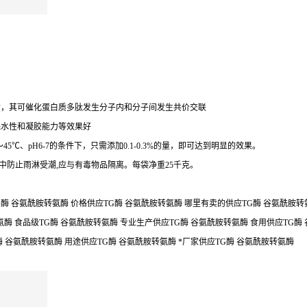
白质，其可催化蛋白质多肽发生分子内和分子间发生共价交联
保水性和凝胶能力等效果好
℃、pH6-7的条件下，只需添加0.1-0.3%的量，即可达到明显的效果。
中防止雨淋受潮,应与有毒物品隔离。每袋净重25千克。
酶 谷氨酰胺转氨酶 价格供应TG酶 谷氨酰胺转氨酶 哪里有卖的供应TG酶 谷氨酰胺转
氨酶 食品级TG酶 谷氨酰胺转氨酶 专业生产供应TG酶 谷氨酰胺转氨酶 食用供应TG酶
酶 谷氨酰胺转氨酶 用途供应TG酶 谷氨酰胺转氨酶 *厂家供应TG酶 谷氨酰胺转氨酶