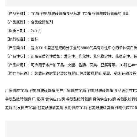
【产品名称】：TG酶 谷氨酰胺转氨酶食品标准 TG酶 谷氨酰胺转氨酶的用量
【产品属性】：食品级酶制剂
【保质日期】：24个月
【执行标准】：国标
【产品简介】：是由331个氨基组成的分子量约38000的具有活性中心的单体蛋
【产品性状】：对蛋白质的性质如：发泡性，乳化性，乳化稳定性，热稳定性、
【产品应用】：可应用于水产加工品、火腿、香肠、面类、豆腐等等。TG酶在40～45
【贮存与运输】：装载运输时要轻装轻放,防止包装破损,防止受潮、受热,运输过程
厂家供应TG酶 谷氨酰胺转氨酶 生产厂家供应TG酶 谷氨酰胺转氨酶 食品级供应TG
谷氨酰胺转氨酶 厂/家/直/销供应TG酶 谷氨酰胺转氨酶 直供供应TG酶 谷氨酰胺转
氨酶 批发供应TG酶 谷氨酰胺转氨酶 食用供应TG酶 谷氨酰胺转氨酶 作用供应TG