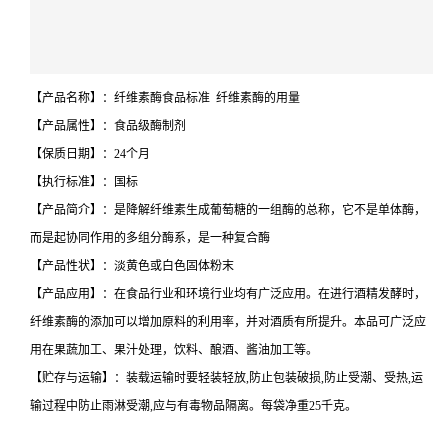
【产品名称】：纤维素酶食品标准 纤维素酶的用量
【产品属性】：食品级酶制剂
【保质日期】：24个月
【执行标准】：国标
【产品简介】：是降解纤维素生成葡萄糖的一组酶的总称，它不是单体酶，
而是起协同作用的多组分酶系，是一种复合酶
【产品性状】：淡黄色或白色固体粉末
【产品应用】：在食品行业和环境行业均有广泛应用。在进行酒精发酵时，
纤维素酶的添加可以增加原料的利用率，并对酒质有所提升。本品可广泛应
用在果蔬加工、果汁处理，饮料、酿酒、酱油加工等。
【贮存与运输】：装载运输时要轻装轻放,防止包装破损,防止受潮、受热,运
输过程中防止雨淋受潮,应与有毒物品隔离。每袋净重25千克。