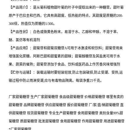
【产品简介】：是从菊科植物甜叶菊的叶子中提取出来的一种糖苷。甜叶菊
原产于巴拉圭和巴西，它具有高甜度、低热能的特点，其甜度是蔗糖的200-
300倍，热值仅为蔗糖的1/300。
【产品性状】：白色或微黄色粉末，易溶于水、乙醇和甲醇，不溶于苯、
醚、氯仿等有机溶剂
【产品应用】：甜菊苷和甜菊双糖苷A可用于冰激凌和软饮料；甜菊苷用来
增强氯化蔗糖、阿斯巴甜和甜蜜素的甜昧；甜菊醇糖苷及其盐类可用于水
果、蔬菜的催熟；甜菊苷添加于食品、饮料或医药品上作芳香风味增强剂
【贮存与运输】：装载运输时要轻装轻放,防止包装破损,防止受潮、受热,运
输过程中防止雨淋受潮,应与有毒物品隔离。每袋净重25千克。
厂家甜菊糖苷 生产厂家甜菊糖苷 食品级甜菊糖苷 价格甜菊糖苷 哪里有卖的
甜菊糖苷 品牌甜菊糖苷 供应甜菊糖苷 报价甜菊糖苷 厂/家/直/销甜菊糖苷 直
供甜菊糖苷 现货甜菊糖苷 专业生产甜菊糖苷 食用甜菊糖苷 类别含量99%甜
菊糖苷 质甜菊糖苷 批发甜菊糖苷 食用甜菊糖苷 作用甜菊糖苷 用途甜菊糖苷
*厂家甜菊糖苷