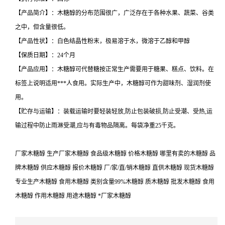
【产品简介】：木糖醇的分布范围很广，广泛存在于各种水果、蔬菜、谷类
之中，但含量很低。
【产品性状】：白色结晶性粉末，极易溶于水，微溶于乙醇和甲醇
【保质日期】：24个月
【产品应用】：木糖醇可代替糖按正常生产需要用于糖果、糕点、饮料。在
标签上说明适用***人食用。实际生产中，木糖醇可作为甜味剂、湿润剂使
用。
【贮存与运输】：装载运输时要轻装轻放,防止包装破损,防止受潮、受热,运
输过程中防止雨淋受潮,应与有毒物品隔离。每袋净重25千克。
厂家木糖醇 生产厂家木糖醇 食品级木糖醇 价格木糖醇 哪里有卖的木糖醇 品
牌木糖醇 供应木糖醇 报价木糖醇 厂/家/直/销木糖醇 直供木糖醇 现货木糖醇
专业生产木糖醇 食用木糖醇 类别含量99%木糖醇 质木糖醇 批发木糖醇 食用
木糖醇 作用木糖醇 用途木糖醇 *厂家木糖醇